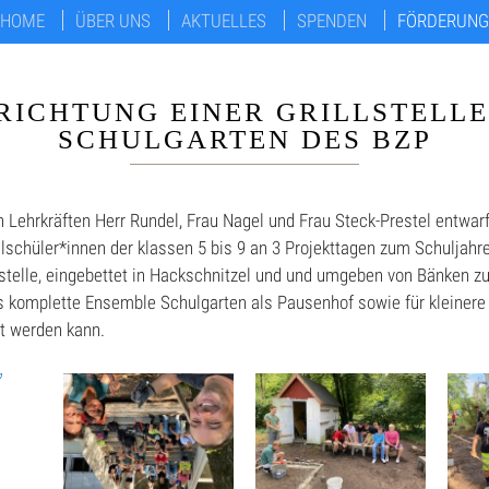
HOME
ÜBER UNS
AKTUELLES
SPENDEN
FÖRDERUNG
RICHTUNG EINER GRILLSTELLE
SCHULGARTEN DES BZP
n Lehrkräften Herr Rundel, Frau Nagel und Frau Steck-Prestel entwar
lschüler*innen der klassen 5 bis 9 an 3 Projekttagen zum Schuljah
stelle, eingebettet in Hackschnitzel und und umgeben von Bänken z
 komplette Ensemble Schulgarten als Pausenhof sowie für kleinere
t werden kann.