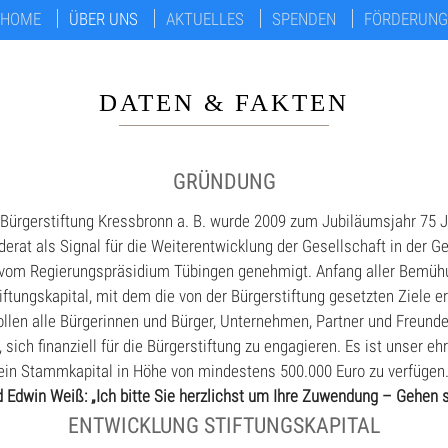
HOME
ÜBER UNS
AKTUELLES
SPENDEN
FÖRDERUNG
DATEN & FAKTEN
GRÜNDUNG
 Bürgerstiftung Kressbronn a. B. wurde 2009 zum Jubiläumsjahr 75 
erat als Signal für die Weiterentwicklung der Gesellschaft in der 
vom Regierungspräsidium Tübingen genehmigt. Anfang aller Bemüh
iftungskapital, mit dem die von der Bürgerstiftung gesetzten Ziele e
ollen alle Bürgerinnen und Bürger, Unternehmen, Partner und Freun
sich finanziell für die Bürgerstiftung zu engagieren. Es ist unser ehr
r ein Stammkapital in Höhe von mindestens 500.000 Euro zu verfügen
 Edwin Weiß: „Ich bitte Sie herzlichst um Ihre Zuwendung – Gehen si
ENTWICKLUNG STIFTUNGSKAPITAL