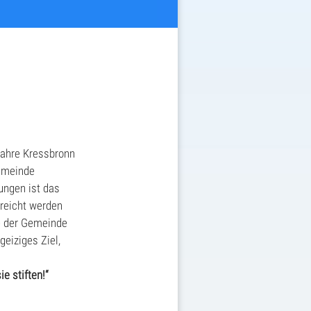
Jahre Kressbronn
Gemeinde
ungen ist das
rreicht werden
de der Gemeinde
geiziges Ziel,
.
e stiften!“