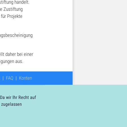
tiftung handelt.
e Zustiftung
 für Projekte
ungsbescheinigung
lt daher bei einer
igungen aus.
z
|
FAQ
|
Konten
a wir Ihr Recht auf
t zugelassen