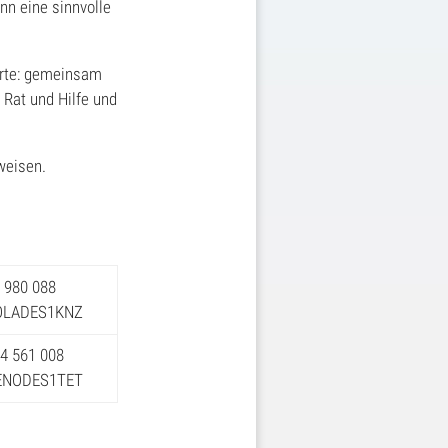
nn eine sinnvolle
erte: gemeinsam
Rat und Hilfe und
weisen.
4 980 088
SOLADES1KNZ
74 561 008
GENODES1TET