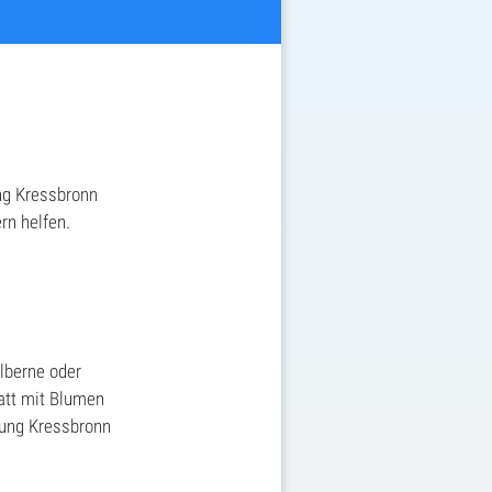
ung Kressbronn
rn helfen.
lberne oder
att mit Blumen
tung Kressbronn