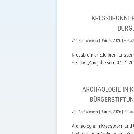
KRESSBRONNER 
BÜRGE
von
|
Jan. 4, 2026
|
Press
Ralf Wiesener
Kressbronner Edelbrenner spende
Seepost,Ausgabe vom 04.12.202
ARCHÄOLOGIE IN 
BÜRGERSTIFTUNG
von
|
Jan. 4, 2026
|
Press
Ralf Wiesener
Archäologie in Kressbronn und 
Philipp Gleich Artikel in der S